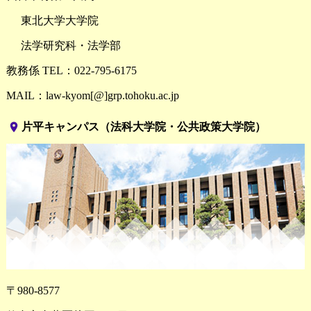
東北大学大学院
法学研究科・法学部
教務係 TEL：022-795-6175
MAIL：law-kyom[@]grp.tohoku.ac.jp
place
片平キャンパス（法科大学院・公共政策大学院）
〒980-8577