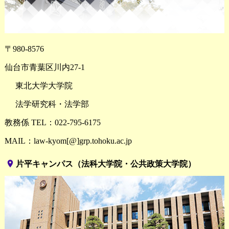
〒980-8576
仙台市青葉区川内27-1
東北大学大学院
法学研究科・法学部
教務係 TEL：022-795-6175
MAIL：law-kyom[@]grp.tohoku.ac.jp
place
片平キャンパス（法科大学院・公共政策大学院）