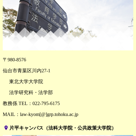
〒980-8576
仙台市青葉区川内27-1
東北大学大学院
法学研究科・法学部
教務係 TEL：022-795-6175
MAIL：law-kyom[@]grp.tohoku.ac.jp
place
片平キャンパス（法科大学院・公共政策大学院）