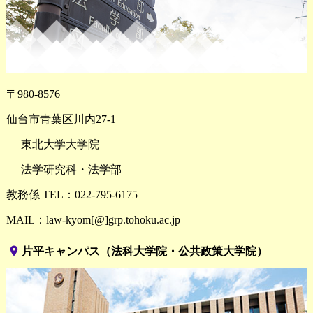
〒980-8576
仙台市青葉区川内27-1
東北大学大学院
法学研究科・法学部
教務係 TEL：022-795-6175
MAIL：law-kyom[@]grp.tohoku.ac.jp
place
片平キャンパス（法科大学院・公共政策大学院）