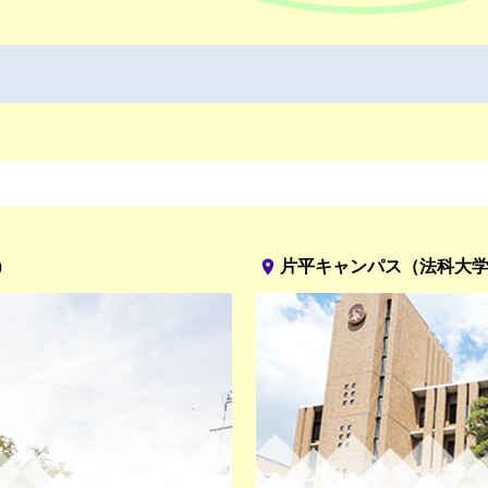
place
）
片平キャンパス（法科大