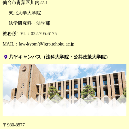
仙台市青葉区川内27-1
東北大学大学院
法学研究科・法学部
教務係 TEL：022-795-6175
MAIL：law-kyom[@]grp.tohoku.ac.jp
place
片平キャンパス（法科大学院・公共政策大学院）
〒980-8577