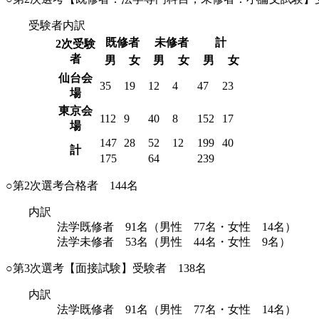
受験者内訳
既修者
未修者
計
2次受験
者
男
女
男
女
男
女
仙台会
35
19
12
4
47
23
場
東京会
112
9
40
8
152
17
場
147
28
52
12
199
40
計
175
64
239
○第2次選考合格者 144名
内訳
法学既修者 91名（男性 77名・女性 14名）
法学未修者 53名（男性 44名・女性 9名）
○第3次選考【面接試験】受験者 138名
内訳
法学既修者 91名（男性 77名・女性 14名）