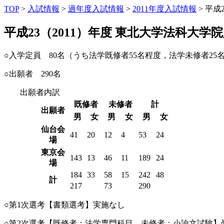
TOP
>
入試情報
>
過年度入試情報
>
2011年度入試情報
> 平
平成23（2011）年度 東北大学法科大
○入学定員 80名（うち法学既修者55名程度，法学未修者25
○出願者 290名
出願者内訳
既修者
未修者
計
出願者
男
女
男
女
男
女
仙台会
41
20
12
4
53
24
場
東京会
143
13
46
11
189
24
場
184
33
58
15
242
48
計
217
73
290
○第1次選考【書類選考】実施なし
○第2次選考【既修者：法学専門科目，未修者：小論文試験】受