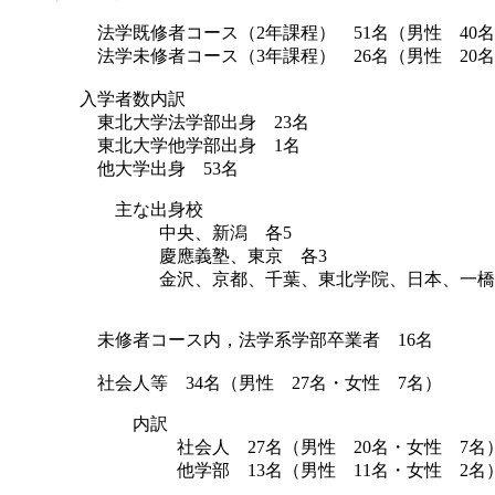
法学既修者コース（2年課程） 51名（男性 40名
法学未修者コース（3年課程） 26名（男性 20
入学者数内訳
東北大学法学部出身 23名
東北大学他学部出身 1名
他大学出身 53名
主な出身校
中央、新潟 各5
慶應義塾、東京 各3
金沢、京都、千葉、東北学院、日本、一橋
未修者コース内，法学系学部卒業者 16名
社会人等 34名（男性 27名・女性 7名）
内訳
社会人 27名（男性 20名・女性 7名
他学部 13名（男性 11名・女性 2名