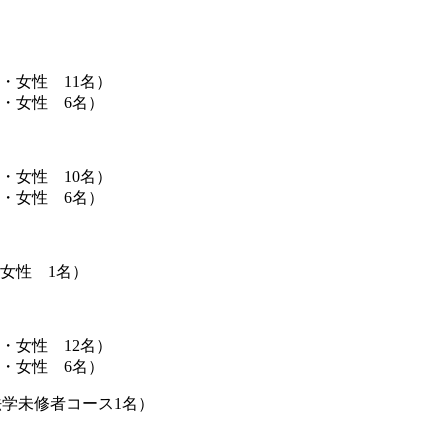
・女性 11名）
名・女性 6名）
・女性 10名）
名・女性 6名）
女性 1名）
・女性 12名）
名・女性 6名）
法学未修者コース1名）